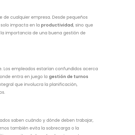
ente de cualquier empresa. Desde pequeños
 solo impacta en la
productividad
, sino que
s la importancia de una buena gestión de
e. Los empleados estarían confundidos acerca
 donde entra en juego la
gestión de turnos
tegral que involucra la planificación,
os.
eados saben cuándo y dónde deben trabajar,
rnos también evita la sobrecarga o la