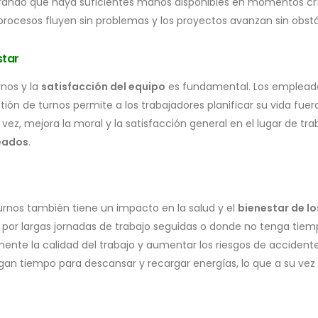
urando que haya suficientes manos disponibles en momentos crí
ocesos fluyen sin problemas y los proyectos avanzan sin obstá
star
rnos y la
satisfacción del equipo
es fundamental. Los empleados 
tión de turnos permite a los trabajadores planificar su vida fu
 vez, mejora la moral y la satisfacción general en el lugar de tr
eados
.
rnos también tiene un impacto en la salud y el
bienestar de l
or largas jornadas de trabajo seguidas o donde no tenga tiemp
te la calidad del trabajo y aumentar los riesgos de accidentes
gan tiempo para descansar y recargar energías, lo que a su vez